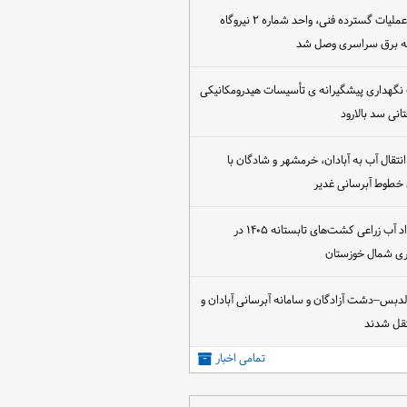
پس از اجرای عملیات گسترده فنی، واحد شماره ۲ نیروگاه
که برق سراسری وصل شد
 نگهداری پیشگیرانه ی تأسیسات هیدرومکانیکی
انی سد بالارود
تقال آب به آبادان، خرمشهر و شادگان با
 خطوط آبرسانی غدیر
آغاز عقد قرارداد آب زراعی کشت‌های تابستانه ۱۴۰۵ در
اری شمال خوزستان
الدبس–دشت آزادگان و سامانه آبرسانی آبادان و
قل شدند
تمامی اخبار