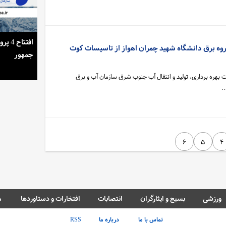
استمرار روشنایی خانه‌ها در گرمای تابستان
افتتا
وه برق دانشگاه شهید چمران اهواز از تاسیسات کوت
جمهور
 بهره برداری، تولید و انتقال آب جنوب شرق سازمان آب و برق
…
۶
۵
۴
ورزشی
بسیج و ایثارگران
انتصابات
افتخارات و دستاوردها
م
تماس با ما
درباره ما
RSS