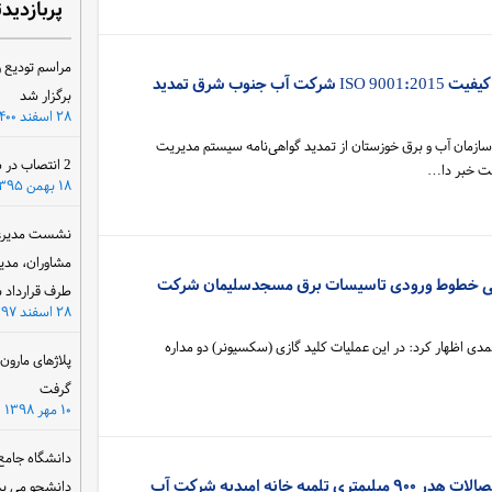
پربازدید
مراسم تودیع و
گواهی‌نامه سیستم مدیریت کیفیت ISO 9001:2015 شرکت آب جنوب شرق تمدید
برگزار شد
۲۸ اسفند ۱۴۰۰
مان آب و برق خوزستان از تمدید گواهی‌نامه سیستم مدیریت
2 انتصاب در سازمان آب و برق خوزستان
۱۸ بهمن ۱۳۹۵
نشست مدیرعام
مشاوران، مدی
شی خطوط ورودی تاسیسات برق مسجدسلیمان شرکت
طرف قرارداد ب
۲۸ اسفند ۱۳۹۷
مدی اظهار کرد: در این عملیات کلید گازی (سکسیونر) دو مداره
پلاژهای مارو
گرفت
۱۰ مهر ۱۳۹۸
دانشگاه جامع
عملیات تعویض خط لوله و اتصالات هدر ۹۰۰ میلیمتری تلمبه خانه امیدیه شرکت آب
دانشجو می پذ