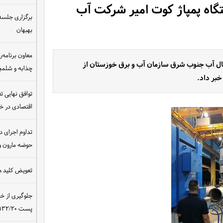
کتروموتور پمپ شماره ۱ ایستگاه پمپاژ کوت امیر شرکت آب
برگزاری جلسه 
بهبهان
معاون برنامه‌ر
تقال آب جنوب شرق سازمان آب و برق خوزستان از
چذابه و شلمچه
توافق نهایی ت
اقتصادی در 
تداوم اجرای د
حوضه مارون و
تعویض کلید ه
جلوگیری از خ
پست ۴۰۰/۱۳۲/۲۰ کیلوولت نیروگاه مسجدسلیمان