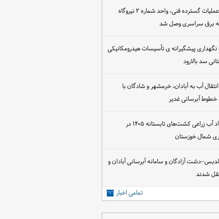
پس از اجرای عملیات گسترده فنی، واحد شماره ۲ نیروگاه
که برق سراسری وصل شد
 نگهداری پیشگیرانه ی تأسیسات هیدرومکانیکی
انی سد بالارود
تقال آب به آبادان، خرمشهر و شادگان با
 خطوط آبرسانی غدیر
آغاز عقد قرارداد آب زراعی کشت‌های تابستانه ۱۴۰۵ در
اری شمال خوزستان
الدبس–دشت آزادگان و سامانه آبرسانی آبادان و
قل شدند
تمامی اخبار