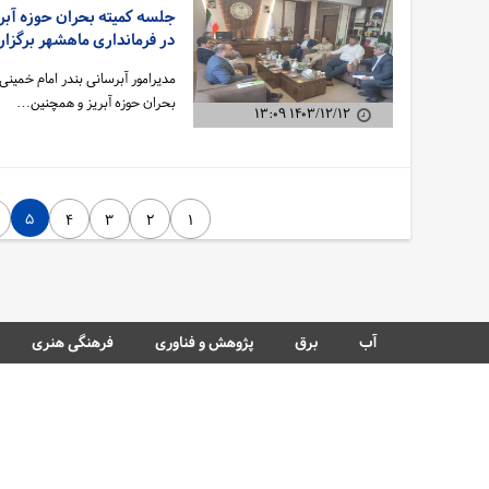
در فرمانداری ماهشهر برگزار
مدیرامور آبرسانی بندر امام خمی
سهم مردم در نجات آب
بحران حوزه آبریز و همچنین…
۱۴۰۳/۱۲/۱۲ ۱۳:۰۹
۵
۴
۳
۲
۱
آب
برق
پژوهش و فناوری
فرهنگی هنری