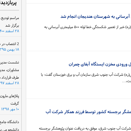
پربازدید
مراسم تودیع و
برگزار شد
مدیر امور آبرسانی بندرامام خمینی(ره) خبر از تعمیر شکستگی خط لوله ۵۰۰ میلیمتری آبرسانی به
۲۸ اسفند ۱۴۰۰
2 انتصاب در سازمان آب و برق خوزستان
۱۸ بهمن ۱۳۹۵
نشست مدیرعام
 ورودی مخزن ایستگاه آبفای چمران
مشاوران، مدی
ینی(ره) شرکت آب جنوب شرق سازمان آب و برق خوزستان گفت: با
طرف قرارداد ب
کت،…
۲۸ اسفند ۱۳۹۷
پلاژهای مارو
گرفت
۱۰ مهر ۱۳۹۸
گر برجسته کشور توسط فرزند همکار شرکت آب
دانشگاه جامع
در شرکت آب جنوب شرق، موفق به دریافت عنوان پژوهشگر برجسته
دانشجو می پذ