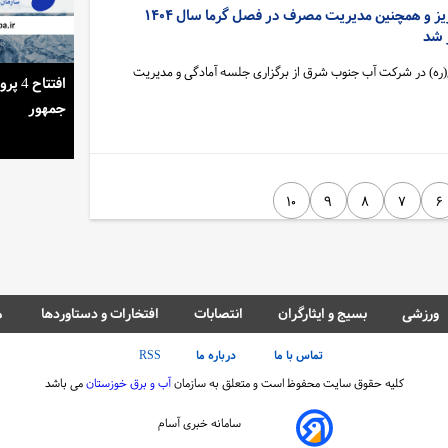
جلسه کمیته بحران حوزه آبریز و همچنین مدیریت مصرف در فصل گرما سال ۱۴۰۴
 شد
نی(ره) در شرکت آب جنوب شرق از برگزاری جلسه آمادگی و مدیریت
استمرار روشنایی خانه‌ها در گرمای تابستان
افتتا
جمهور
۱۰
۹
۸
۷
۶
ورزشی
بسیج و ایثارگران
انتصابات
افتخارات و دستاوردها
م
تماس با ما
درباره ما
RSS
کلیه حقوق سایت محفوظ است و متعلق به سازمان
آب و برق خوزستان
می باشد
سامانه خبری آسام