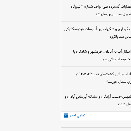
پس از اجرای عملیات گسترده فنی، واحد شماره ۲ نیروگاه
که برق سراسری وصل شد
 نگهداری پیشگیرانه ی تأسیسات هیدرومکانیکی
انی سد بالارود
تقال آب به آبادان، خرمشهر و شادگان با
 خطوط آبرسانی غدیر
آغاز عقد قرارداد آب زراعی کشت‌های تابستانه ۱۴۰۵ در
اری شمال خوزستان
الدبس–دشت آزادگان و سامانه آبرسانی آبادان و
قل شدند
تمامی اخبار