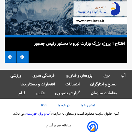
افتتاح 4 پروژه بزرگ وزارت نیرو با دستور رئیس جمهور
ضرب
آب
برق
پژوهش و فناوری
فرهنگی هنری
ورزشی
بسیج و ایثارگران
انتصابات
افتخارات و دستاوردها
معاملات سازمان
گزارش تصویری
عکس
فیلم
تماس با ما
درباره ما
RSS
کلیه حقوق سایت محفوظ است و متعلق به سازمان
آب و برق خوزستان
می باشد
سامانه خبری آسام