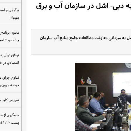
به دبی- اشل در سازمان آب و برق
برگزاری جلسه 
بهبهان
معاون برنامه‌ر
 به میزبانی معاونت مطالعات جامع منابع آب سازمان
چذابه و شلمچه
توافق نهایی ت
اقتصادی در 
تداوم اجرای د
حوضه مارون و
تعویض کلید ه
جلوگیری از خ
پست ۴۰۰/۱۳۲/۲۰ کیلوولت نیروگاه مسجدسلیمان