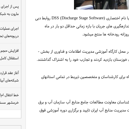
مارون به شب
به گزارش شبکه خبری سازمان آب و برق خوزستان، این نرم افزار با نام اختصاری DSS (Discharge Stage Software) روابط دبی
زه­گیری­ های جریان با بازه زمانی حداقل دو بار در ماه
اجرای عملیات
انه رودخانه ­ها منتج می­شود.
دریچه‌های تحت
افزایش حجم ان
شرکت­ کنندگان در این دوره علاوه بر شرکت در جلسات آموزشی در محل کارگاه آموزشی مدیریت اطلاعات و فناوری از بخش ­
استقلال کامل
زستان بازدید کردند و تجارب خود را به اشتراک گذاشتند.
 فوق در دو بازه زمانی ۲۷ و ۲۸ آذر ماه و ۴ و ۵ دی ماه برای کارشناسان و متخصصین ذیربط در تمامی استان­های
شبکه‌های آبی
خط انتقال ام‌
این نرم ­افزار در سال ۱۳۹۷ با نظارت کارشناسان معاونت مطالعات جامع منابع آب سازمان آب و برق
خرمشهر مست
دیریت منابع آب ایران تایید و برگزاری دوره آموزشی فوق