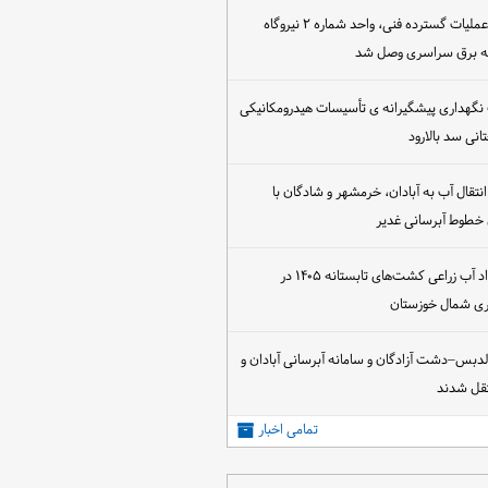
پس از اجرای عملیات گسترده فنی، واحد شماره ۲ نیروگاه
که برق سراسری وصل شد
 نگهداری پیشگیرانه ی تأسیسات هیدرومکانیکی
انی سد بالارود
تقال آب به آبادان، خرمشهر و شادگان با
 خطوط آبرسانی غدیر
آغاز عقد قرارداد آب زراعی کشت‌های تابستانه ۱۴۰۵ در
اری شمال خوزستان
الدبس–دشت آزادگان و سامانه آبرسانی آبادان و
قل شدند
تمامی اخبار