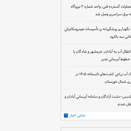
پس از اجرای عملیات گسترده فنی، واحد شماره ۲ نیروگاه
که برق سراسری وصل شد
 نگهداری پیشگیرانه ی تأسیسات هیدرومکانیکی
انی سد بالارود
تقال آب به آبادان، خرمشهر و شادگان با
 خطوط آبرسانی غدیر
آغاز عقد قرارداد آب زراعی کشت‌های تابستانه ۱۴۰۵ در
اری شمال خوزستان
الدبس–دشت آزادگان و سامانه آبرسانی آبادان و
قل شدند
تمامی اخبار