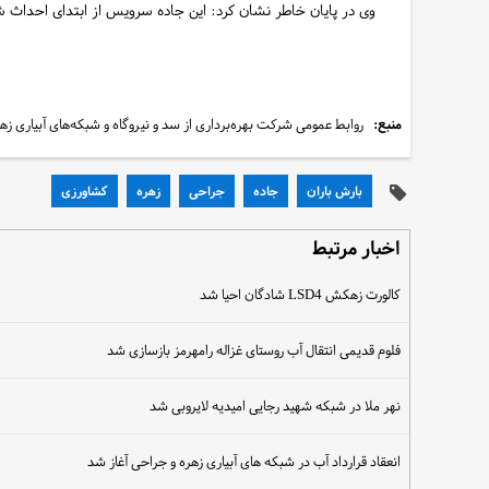
وی در پایان خاطر نشان کرد: این جاده سرویس از ابتدای احداث ش
منبع:
روابط عمومی شرکت بهره‌برداری از سد و نیروگاه و شبکه‌های آبیاری زه
بارش باران
جاده
جراحی
زهره
کشاورزی
اخبار مرتبط
کالورت زهکش LSD4 شادگان احیا شد
فلوم قدیمی انتقال آب روستای غزاله رامهرمز بازسازی شد
نهر ملا در شبکه شهید رجایی امیدیه لایروبی شد
انعقاد قرارداد آب در شبکه های آبیاری زهره و جراحی آغاز شد