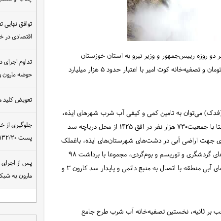
توافق نهایی ت
اقتصادی در 
دو روزه رییس‌جمهور و وزیر نیرو به استان خوزستان
تداوم اجرای د
موافقتنامه اجرای ابر پروژه آبرسانی فدک با اعتبار ۱۴ هزار میلیارد تومان و تصفیه‌خانه کوت امیر با اعتبار حدود ۵ هزار میلیارد
حوضه مارون و
تعویض کلید ه
دک) می‌توان به تامین کمی و کیفی آب شرب شهرهای ایذه،
جلوگیری از خ
باغملک، قلعه‌تل، میداوود، صیدون، رامهرمز و هفتکل و ۶۸‌۹ روستا با جمعیت۷۳۰ هزار نفر در افق ۱۴۲۵ از محل دریاچه سد
پست ۴۰۰/۱۳۲/۲۰ کیلوولت نیروگاه مسجدسلیمان
ن آب کشاورزی جهت اراضی آبی در دشت‌های شهرستان‌های ایذه، باغملک
و قلعه‌تل با سطحی حدود ۱۸ هزار هکتار و ایجاد صنایع و شهرک‌های گردشگری و توریسم و بوم‌گردی، مجموعا با برداشت ۹۸
میلیون متر مکعب در سال آب از دریاچه سد کارون ۳، رفع تنش‌های آبی منطقه با اتصال به منبع دائمی و پایدار سد کارون ۳ و
مارون به شب
فیه‌خانه آب کوت امیر اهواز به ظرفیت ۵ متر مکعب بر ثانیه، نخستین تصفیه‌خانه آب شرب طرح جامع