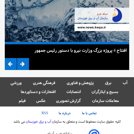
افتتاح 4 پروژه بزرگ وزارت نیرو با دستور رئیس جمهور
ضرب
آب
برق
پژوهش و فناوری
فرهنگی هنری
ورزشی
بسیج و ایثارگران
انتصابات
افتخارات و دستاوردها
معاملات سازمان
گزارش تصویری
عکس
فیلم
تماس با ما
درباره ما
RSS
کلیه حقوق سایت محفوظ است و متعلق به سازمان
آب و برق خوزستان
می باشد
سامانه خبری آسام