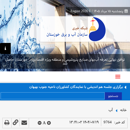
پنجشنبه ۱۵ مرداد ۱۴۰۵
/
6 August 2026
توافق نهایی تعرفه آب‌بهای صنایع پتروشیمی و منطقه ویژه اقتصادی در خوزستان حاصل
شد
برگزاری جلسه هم اندیشی با نمایندگان کشاورزان ناحیه جنوب بهبهان
جستجو
خانه
آب
کد خبر:
9764
۱۴۰۴/۰۷/۱۹ ۱۳:۴۱:۰۲
A