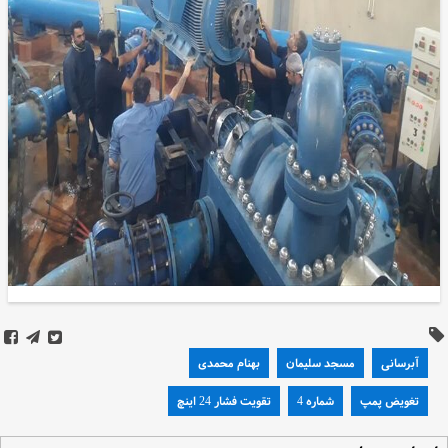
آبرسانی
مسجد سلیمان
بهنام محمدی
تغویض پمپ
شماره 4
تقویت فشار 24 اینچ