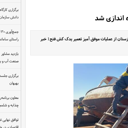
دانش سازمان
ج
مدیرعامل شرکت خدمات لایروبی صبا، سازمان آب و برق خوزستان از عملیات موفق آمیز تعمیر یدک کش فتح1 خبر
راستای سامان
بازدید مشاور ام
صنعت آب و ب
برگزاری جلسه 
بهبهان
معاون برنامه‌ر
چذابه و شلمچه
توافق نهایی ت
اقتصادی در 