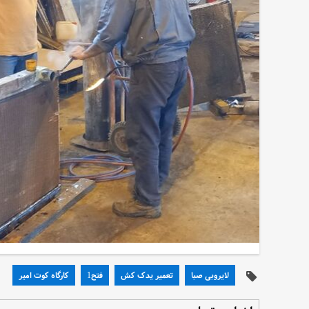
لایروبی صبا
تعمیر یدک کش
فتح1
کارگاه کوت امیر