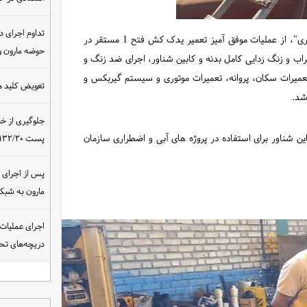
تداوم اجرای د
به گزارش شبکه خبری سازمان آب و برق خوزستان، " عادل سواری"، از عملیات موفق آمیز تعمیر یدک کش فتح 1 مستقر در
حوضه مارون و
اب و زنگ زدایی کامل بدنه و کابین شناور، اجرای ضد زنگ و
عمیرات سکان، پروانه، تعمیرات موتوری و سیستم گیربکس و
تعویض کلید ه
شد.
جلوگیری از خ
این شناور برای استفاده در پروژه های آبی و اضطراری سازمان
پست ۴۰۰/۱۳۲/۲۰ کیلوولت نیروگاه مسجدسلیمان
مارون به شب
اجرای عملیات
دریچه‌های تحت