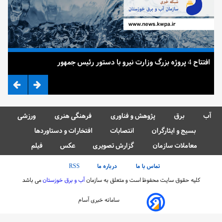
افتتاح 4 پروژه بزرگ وزارت نیرو با دستور رئیس جمهور
ضرب
آب
برق
پژوهش و فناوری
فرهنگی هنری
ورزشی
بسیج و ایثارگران
انتصابات
افتخارات و دستاوردها
معاملات سازمان
گزارش تصویری
عکس
فیلم
تماس با ما
درباره ما
RSS
کلیه حقوق سایت محفوظ است و متعلق به سازمان
آب و برق خوزستان
می باشد
سامانه خبری آسام