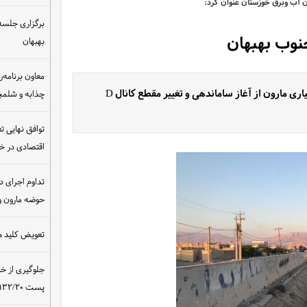
ان آب وبرق خوزستان عنوان کرد:
برگزاری جلسه 
بهبهان
معاون برنامه‌ر
مدیرعامل شرکت بهره برداری از سد، نیروگاه و شبکه های آبیاری مارون از آغاز ساماندهی و تغییر مقطع کانال D
چذابه و شلمچه
توافق نهایی ت
اقتصادی در 
تداوم اجرای د
حوضه مارون و
تعویض کلید ه
جلوگیری از خ
پست ۴۰۰/۱۳۲/۲۰ کیلوولت نیروگاه مسجدسلیمان