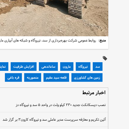
منبع:
روابط عمومی شرکت بهره‌برداری از سد، نیروگاه و شبکه های آبیاری ما
سد
نیروگاه
مارون
ساماندهی
افزایش ظرفیت
نمای
زمین های کشاورزی
قلعه سید مقیم
منصوریه
قره باغی
اخبار مرتبط
نصب دیسکانکت جدید ۲۳۰ کیلو ولت در واحد ۵ سد و نیروگاه دز
آئین تکریم و معارفه سرپرست مدیر عاملی سد و نیروگاه کارون۳ بر گزار شد