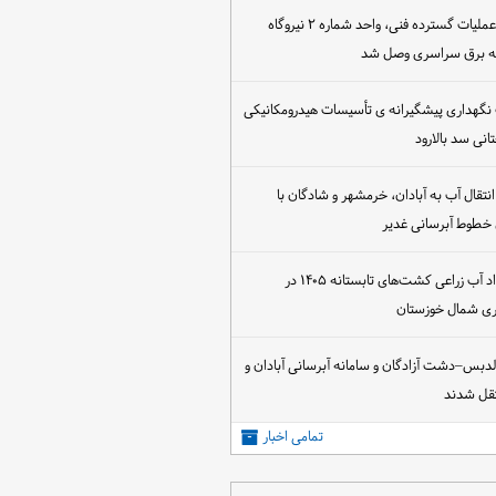
پس از اجرای عملیات گسترده فنی، واحد شماره ۲ نیروگاه
که برق سراسری وصل شد
 نگهداری پیشگیرانه ی تأسیسات هیدرومکانیکی
انی سد بالارود
تقال آب به آبادان، خرمشهر و شادگان با
 خطوط آبرسانی غدیر
آغاز عقد قرارداد آب زراعی کشت‌های تابستانه ۱۴۰۵ در
اری شمال خوزستان
الدبس–دشت آزادگان و سامانه آبرسانی آبادان و
قل شدند
تمامی اخبار