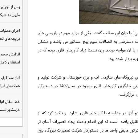
مارون به شب
اجرای عملیات
" با بیان این مطلب گفت: یکی از موارد مهم در بازرسی های
دریچه‌های تحت
 جهت دسترسی به اتصالات سیم پیچ استاتور می باشد و مشکل
با آن مواجه بودند وزن نسبتا زیاد کاورهای فلزی بوده که در
افزایش حجم ان
ه بردار شده بود.
استقلال کامل
زی نیروگاه های سازمان آب و برق خوزستان و شرکت تولید و
بهره برداری سد و نیروگاه دز، طراحی و ساخت کاورهای کامپوزیتی جایگزین کاورهای فلزی موجود در سال1402 در دستورکار
شبکه‌های آبی
 قرارگرفت.
خط انتقال ام‌
خرمشهر مست
 آنها در مقایسه با کاورهای فلزی اشاره و تاکید کرد که از
فلزی تحتانی از 90 کیلوگرم به 34 کیلوگرم تقلیل یافته است که این اقدام باعث ایجاد تعمیرات آسان تر
اتور مابقی واحد ها در دستورکار شرکت تعمیرات نیروگاه برق