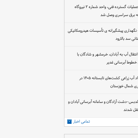
پس از اجرای عملیات گسترده فنی، واحد شماره ۲ نیروگاه
که برق سراسری وصل شد
 نگهداری پیشگیرانه ی تأسیسات هیدرومکانیکی
انی سد بالارود
تقال آب به آبادان، خرمشهر و شادگان با
 خطوط آبرسانی غدیر
آغاز عقد قرارداد آب زراعی کشت‌های تابستانه ۱۴۰۵ در
اری شمال خوزستان
الدبس–دشت آزادگان و سامانه آبرسانی آبادان و
قل شدند
تمامی اخبار