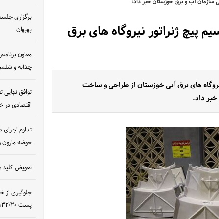
 سازمان آب و برق خوزستان خبر داد:
برگزاری جلسه 
 پیچ ژنراتور نیروگاه های برق
بهبهان
معاون برنامه‌ر
چذابه و شلمچه
روگاه های برق آبی خوزستان از طراحی و ساخت
توافق نهایی ت
خبر داد.
اقتصادی در 
تداوم اجرای د
حوضه مارون و
تعویض کلید ه
جلوگیری از خ
پست ۴۰۰/۱۳۲/۲۰ کیلوولت نیروگاه مسجدسلیمان