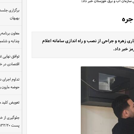
ی سازمان آب و برق خوزستان خبر داد:
برگزاری جلسه 
جره
بهبهان
معاون برنامه‌ر
اری زهره و جراحی از نصب و راه اندازی سامانه اعلام
چذابه و شلمچه
ز خبر داد.
توافق نهایی ت
اقتصادی در 
تداوم اجرای د
حوضه مارون و
تعویض کلید ه
جلوگیری از خ
پست ۴۰۰/۱۳۲/۲۰ کیلوولت نیروگاه مسجدسلیمان