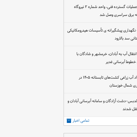
پس از اجرای عملیات گسترده فنی، واحد شماره ۲ نیروگاه
که برق سراسری وصل شد
 نگهداری پیشگیرانه ی تأسیسات هیدرومکانیکی
انی سد بالارود
تقال آب به آبادان، خرمشهر و شادگان با
 خطوط آبرسانی غدیر
آغاز عقد قرارداد آب زراعی کشت‌های تابستانه ۱۴۰۵ در
اری شمال خوزستان
الدبس–دشت آزادگان و سامانه آبرسانی آبادان و
قل شدند
تمامی اخبار