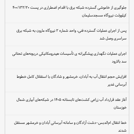
جلوگیری از خاموشی گسترده شبکه برق با اقدام اضطراری در پست ۴۰۰/۱۳۲/۲۰
کیلوولت نیروگاه مسجدسلیمان
پس از اجرای عملیات گسترده فنی، واحد شماره ۲ نیروگاه مارون به شبکه برق
سراسری وصل شد
اجرای عملیات نگهداری پیشگیرانه ی تأسیسات هیدرومکانیکی دریچه‌های تحتانی
سد بالارود
افزایش حجم انتقال آب به آبادان، خرمشهر و شادگان با استقلال کامل خطوط
آبرسانی غدیر
آغاز عقد قرارداد آب زراعی کشت‌های تابستانه ۱۴۰۵ در شبکه‌های آبیاری شمال
خوزستان
خط انتقال ام‌الدبس–دشت آزادگان و سامانه آبرسانی آبادان و خرمشهر مستقل
شدند