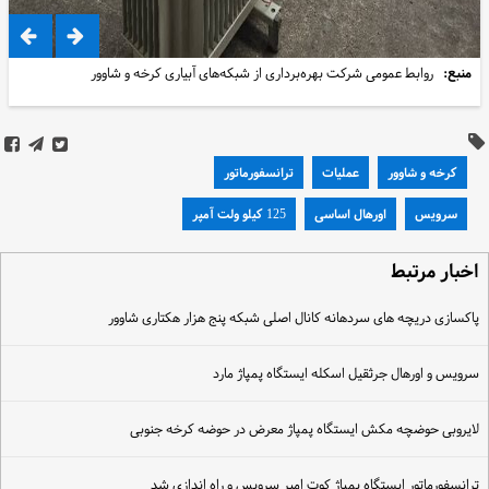
منبع:
روابط عمومی شرکت بهره‌برداری از شبکه‌های آبیاری کرخه و شاوور
کرخه و شاوور
عملیات
ترانسفورماتور
سرویس
اورهال اساسی
125 کیلو ولت آمپر
خبار مرتبط
اکسازی دریچه های سردهانه کانال اصلی شبکه پنج هزار هکتاری شاوور
رویس و اورهال جرثقیل اسکله ایستگاه پمپاژ مارد
ایروبی حوضچه مکش ایستگاه پمپاژ معرض در حوضه کرخه جنوبی
رانسفورماتور ایستگاه پمپاژ کوت امیر سرویس و راه اندازی شد