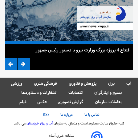
افتتاح 4 پروژه بزرگ وزارت نیرو با دستور رئیس جمهور
ضرب
آب
برق
پژوهش و فناوری
فرهنگی هنری
ورزشی
بسیج و ایثارگران
انتصابات
افتخارات و دستاوردها
معاملات سازمان
گزارش تصویری
عکس
فیلم
تماس با ما
درباره ما
RSS
کلیه حقوق سایت محفوظ است و متعلق به سازمان
آب و برق خوزستان
می باشد
سامانه خبری آسام