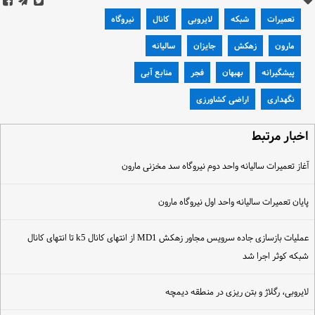
تعمیرات
شبکه
لایروبی
کانال
نیروگاه
مارون
زهکش
جایزان
سالیانه
پیشگیرانه
بهبهان
فجر
منابع آبی
نگهداری
اراضی کشاورزی
خبار مرتبط
غاز تعمیرات سالیانه واحد دوم نیروگاه سد مخزنی مارون
ایان تعمیرات سالیانه واحد اول نیروگاه مارون
عملیات بازسازی جاده سرویس مجاور زهکش MD1 از انتهای کانال k5 تا انتهای کانال
بکه کوثر اجرا شد
ایروبی، رگلاژ و بتن ریزی در منطقه دیمچه