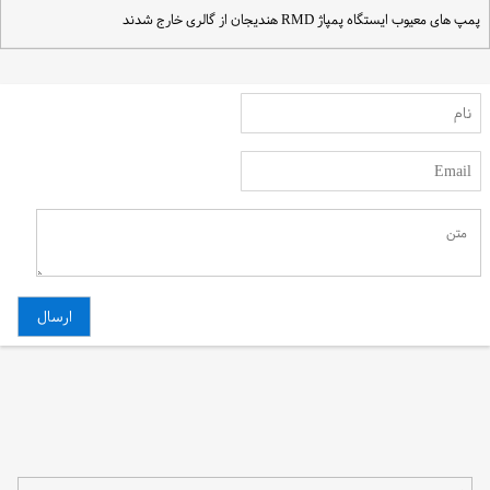
مپ های معیوب ایستگاه پمپاژ RMD هندیجان از گالری خارج شدند