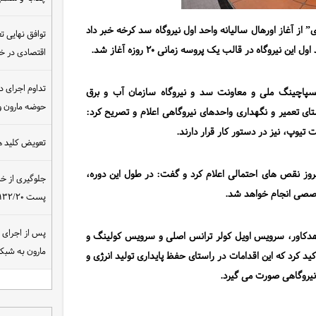
از آغاز اورهال سالیانه واحد اول نیروگاه سد کرخه خبر داد
توافق نهایی ت
شد
.
اقتصادی در 
تداوم اجرای د
دیسپاچینگ ملی و معاونت سد و نیروگاه سازمان آب و برق
حوضه مارون و
ای تعمیر و نگهداری واحدهای نیروگاهی اعلام و تصریح کرد:
یوپ، نیز در دستور کار قرار دارند.
تعویض کلید ه
بروز نقص های احتمالی اعلام کرد و گفت: در طول این دوره،
جلوگیری از خ
صصی انجام خواهد شد.
پست ۴۰۰/۱۳۲/۲۰ کیلوولت نیروگاه مسجدسلیمان
هدکاور، سرویس اویل کولر ترانس اصلی و سرویس کولینگ و
مارون به شب
تاکید کرد که این اقدامات در راستای حفظ پایداری تولید انرژی و
نیروگاهی صورت می گیرد.