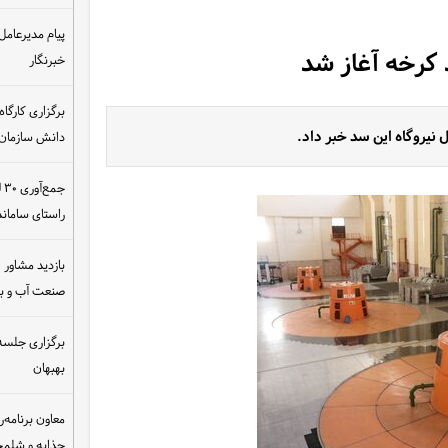
پیام مدیرعامل
 کرخه آغاز شد
خبرنگار
ل نیروگاه این سد خبر داد.
دانش سازمان
ج
راستای سامان
بازدید مشاور ام
صنعت آب و ب
برگزاری جلسه 
بهبهان
معاون برنامه‌ر
چذابه و شلمچه