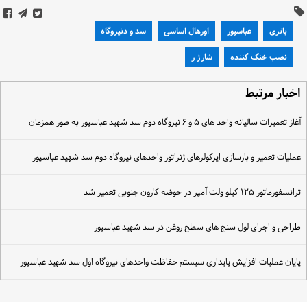
باتری
عباسپور
اورهال اساسی
سد و دنیروگاه
نصب خنک کننده
شارژ ر
خبار مرتبط
غاز تعمیرات سالیانه واحد های ۵ و ۶ نیروگاه دوم سد شهید عباسپور به طور همزمان
ملیات تعمیر و بازسازی ایرکولرهای ژنراتور واحدهای نیروگاه دوم سد شهید عباسپور
رانسفورماتور ۱۲۵ کیلو ولت آمپر در حوضه کارون جنوبی تعمیر شد
راحی و اجرای لول سنج های سطح روغن در سد شهید عباسپور
ایان عملیات افزایش پایداری سیستم حفاظت واحدهای نیروگاه اول سد شهید عباسپور