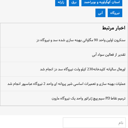
استان کهگیلویه و بویراحمد
برق
زلزله
نیروگاه
آبی
خبار مرتبط
نکرون اولین واحد 90 مگاواتی بهینه سازی شده سد و نیروگاه دز
قدیر از فعالین سواد آبی
ورهال سالیانه کلیدخانه230 کیلو ولت نیروگاه سد دز انجام شد
ملیات بهینه سازی و تعمیرات اساسی شیر پروانه ای واحد 2 نیروگاه عباسپور انجام شد
رمیم نقاط PD سیم پیچ ژنراتور واحد یک نیروگاه مارون