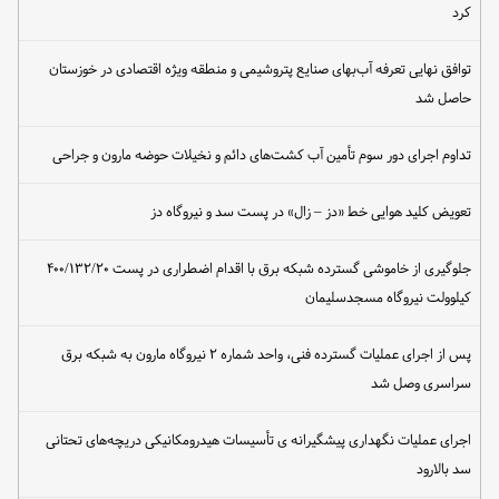
کرد
توافق نهایی تعرفه آب‌بهای صنایع پتروشیمی و منطقه ویژه اقتصادی در خوزستان
حاصل شد
تداوم اجرای دور سوم تأمین آب کشت‌های دائم و نخیلات حوضه مارون و جراحی
تعویض کلید هوایی خط «دز – زال» در پست سد و نیروگاه دز
جلوگیری از خاموشی گسترده شبکه برق با اقدام اضطراری در پست ۴۰۰/۱۳۲/۲۰
کیلوولت نیروگاه مسجدسلیمان
پس از اجرای عملیات گسترده فنی، واحد شماره ۲ نیروگاه مارون به شبکه برق
سراسری وصل شد
اجرای عملیات نگهداری پیشگیرانه ی تأسیسات هیدرومکانیکی دریچه‌های تحتانی
سد بالارود