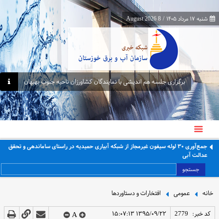
شنبه ۱۷ مرداد ۱۴۰۵
/
8 August 2026
برگزاری جلسه هم اندیشی با نمایندگان کشاورزان ناحیه جنوب بهبهان
جمع‌آوری ۳۰ لوله سیفون غیرمجاز از شبکه آبیاری حمیدیه در راستای ساماندهی و تحقق
عدالت آبی
جستجو
خانه
عمومی
افتخارات و دستاوردها
کد خبر:
2779
۱۳۹۵/۰۹/۲۲ ۱۵:۰۷:۱۳
A