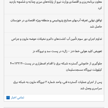
معاون برنامه‌ریزی و اقتصادی وزارت نیرو از پایانه‌های مرزی چذابه و شلمچه بازدید
کرد
توافق نهایی تعرفه آب‌بهای صنایع پتروشیمی و منطقه ویژه اقتصادی در خوزستان
حاصل شد
تداوم اجرای دور سوم تأمین آب کشت‌های دائم و نخیلات حوضه مارون و جراحی
تعویض کلید هوایی خط «دز – زال» در پست سد و نیروگاه دز
جلوگیری از خاموشی گسترده شبکه برق با اقدام اضطراری در پست ۴۰۰/۱۳۲/۲۰
کیلوولت نیروگاه مسجدسلیمان
پس از اجرای عملیات گسترده فنی، واحد شماره ۲ نیروگاه مارون به شبکه برق
سراسری وصل شد
تمامی اخبار