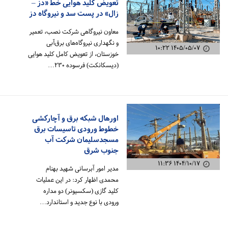
تعویض کلید هوایی خط «دز –
زال» در پست سد و نیروگاه دز
معاون نیروگاهی شرکت نصب، تعمیر
و نگهداری نیروگاه‌های برق‌آبی
۱۴۰۵/۰۵/۰۷ ۱۰:۲۲
خوزستان، از تعویض کامل کلید هوایی
(دیسکانکت) فرسوده ۲۳۰…
اورهال شبکه برق و آچارکشی
خطوط ورودی تاسیسات برق
مسجدسلیمان شرکت آب
جنوب شرق
۱۴۰۴/۱۰/۱۷ ۱۱:۳۶
مدیر امور آبرسانی شهید بهنام
محمدی اظهار کرد: در این عملیات
کلید گازی (سکسیونر) دو مداره
ورودی با نوع جدید و استاندارد…