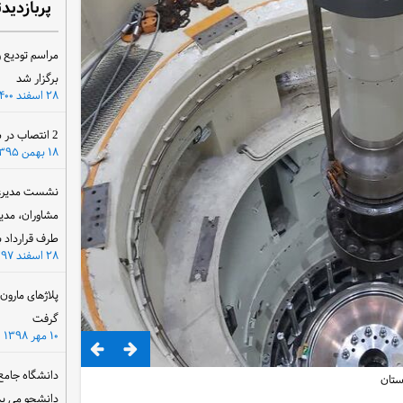
پربازدید
مراسم تودیع و
برگزار شد
۲۸ اسفند ۱۴۰۰
2 انتصاب در سازمان آب و برق خوزستان
۱۸ بهمن ۱۳۹۵
نشست مدیرعام
مشاوران، مدی
طرف قرارداد ب
۲۸ اسفند ۱۳۹۷
پلاژهای مارو
گرفت
۱۰ مهر ۱۳۹۸
دانشگاه جامع
ستان
دانشجو می پذ