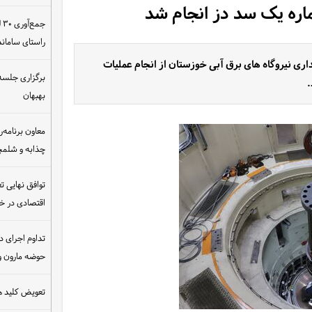
ج
راستای سامان
ری نیروگاه های برق آبی خوزستان از انجام عملیات
برگزاری جلسه 
بهبهان
معاون برنامه‌ر
چذابه و شلمچه
توافق نهایی ت
اقتصادی در 
تداوم اجرای د
حوضه مارون و
تعویض کلید ه