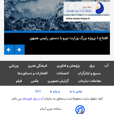
افتتاح 4 پروژه بزرگ وزارت نیرو با دستور رئیس جمهور
ضرب
آب
برق
پژوهش و فناوری
فرهنگی هنری
ورزشی
بسیج و ایثارگران
انتصابات
افتخارات و دستاوردها
معاملات سازمان
گزارش تصویری
عکس
فیلم
تماس با ما
درباره ما
RSS
کلیه حقوق سایت محفوظ است و متعلق به سازمان
آب و برق خوزستان
می باشد
سامانه خبری آسام