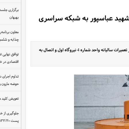
برگزاری جلسه 
روگاه اول سد شهید عباسپور به شبکه سراسری
بهبهان
معاون برنامه‌ر
چذابه و شلمچه
مدیر عامل سد و نیروگاه شهید عباسپور از پایان موفقیت آمیز تعمیرات سالیانه واحد شماره 4 نیروگاه اول و اتصال به
توافق نهایی ت
اقتصادی در 
تداوم اجرای د
حوضه مارون و
تعویض کلید ه
جلوگیری از خ
پست ۴۰۰/۱۳۲/۲۰ کیلوولت نیروگاه مسجدسلیمان