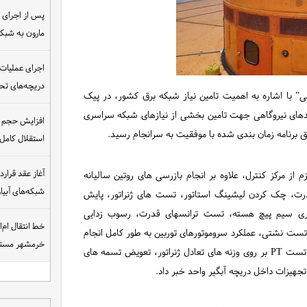
مارون به شب
اجرای عملیات
دریچه‌های تحت
” با اشاره به اهمیت تامین نیاز شبکه برق کشور، در پیک
احدهای نیروگاهی جهت تامین بخشی از نیازهای شبکه سراسری
افزایش حجم ان
ق برنامه زمان بندی شده با موفقیت به سرانجام رسید.
استقلال کامل
م از مرکز کنترل، علاوه بر انجام بازرسی های روتین سالیانه
شبکه‌های آبی
قدرت، چک کردن لیشینگ استاتور، تست های ژنراتور، پایش
کاری سیم پیچ هسته، تست ترانسهای قدرت، رسوب زدایی
خط انتقال ام‌
 تست نشتی، عملکرد سروموتورهای توربین به طور کامل انجام
خرمشهر مست
شد، از سرویس، دمونتاژ و نصب کامل اویل کولر های تراست ، تست PT بر روی وزنه های تعادل ژنراتور، تعویض تسمه های
تجهیزات داخل دریچه آبگیر واحد خبر داد.