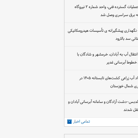
پس از اجرای عملیات گسترده فنی، واحد شماره ۲ نیروگاه
که برق سراسری وصل شد
 نگهداری پیشگیرانه ی تأسیسات هیدرومکانیکی
انی سد بالارود
تقال آب به آبادان، خرمشهر و شادگان با
 خطوط آبرسانی غدیر
آغاز عقد قرارداد آب زراعی کشت‌های تابستانه ۱۴۰۵ در
اری شمال خوزستان
الدبس–دشت آزادگان و سامانه آبرسانی آبادان و
قل شدند
تمامی اخبار