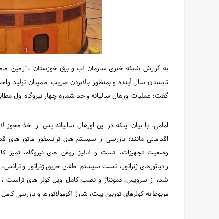
به گزارش شبکه خبری سازمان آب و برق خوزستان ،”رامین امامی
تابستان سال آینده و بمنظور بالابردن ضریب اطمینان تولید و
گفت: عملیات اورهال سالیانه واحد شماره چهار نیروگاه اول مطاب
امامی، با بیان اینکه در این اورهال سالیانه پس از اخذ مجوز لاز
اقداماتی مانند: بازرسی از سیستم های ترانسفور ماتور های 
وضعیت تجهیزات، تست و آنالیز روغن های نیروگاه، تمیز 
رادیاتورهای ژنراتور، تست سیستم اطفای حریق ژنراتور و ترانس،
مربوط به کولرهای توربین پیت، شارژ آکومولاتورها و بازرسی کامل 