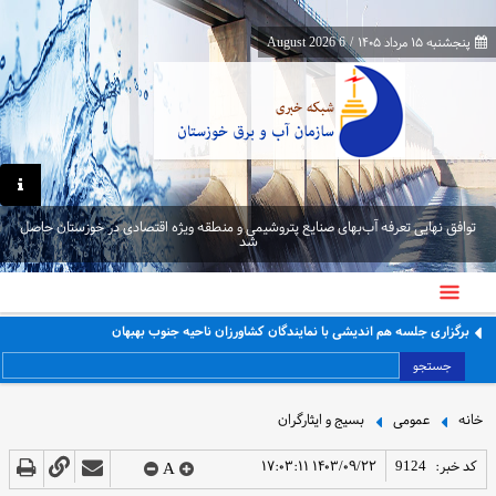
پنجشنبه ۱۵ مرداد ۱۴۰۵
/
6 August 2026
توافق نهایی تعرفه آب‌بهای صنایع پتروشیمی و منطقه ویژه اقتصادی در خوزستان حاصل
شد
برگزاری جلسه هم اندیشی با نمایندگان کشاورزان ناحیه جنوب بهبهان
جستجو
خانه
عمومی
بسیج و ایثارگران
کد خبر:
9124
۱۴۰۳/۰۹/۲۲ ۱۷:۰۳:۱۱
A