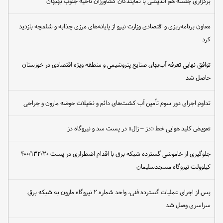
برگزاری جلسه هم اندیشی با نمایندگان کشاورزان ناحیه جنوب بهبهان
معاون برنامه‌ریزی و اقتصادی وزارت نیرو از پایانه‌های مرزی چذابه و شلمچه بازدید
کرد
توافق نهایی تعرفه آب‌بهای صنایع پتروشیمی و منطقه ویژه اقتصادی در خوزستان
حاصل شد
تداوم اجرای دور سوم تأمین آب کشت‌های دائم و نخیلات حوضه مارون و جراحی
تعویض کلید هوایی خط «دز – زال» در پست سد و نیروگاه دز
جلوگیری از خاموشی گسترده شبکه برق با اقدام اضطراری در پست ۴۰۰/۱۳۲/۲۰
کیلوولت نیروگاه مسجدسلیمان
پس از اجرای عملیات گسترده فنی، واحد شماره ۲ نیروگاه مارون به شبکه برق
سراسری وصل شد