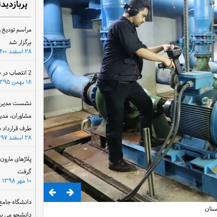
پربازدید
مراسم تودیع و
برگزار شد
۲۸ اسفند ۱۴۰۰
2 انتصاب در سازمان آب و برق خوزستان
۱۸ بهمن ۱۳۹۵
نشست مدیرعام
مشاوران، مدی
طرف قرارداد ب
۲۸ اسفند ۱۳۹۷
پلاژهای مارو
گرفت
۱۰ مهر ۱۳۹۸
دانشگاه جامع
ستان
دانشجو می پذ