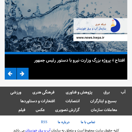
افتتاح 4 پروژه بزرگ وزارت نیرو با دستور رئیس جمهور
ضرب
آب
برق
پژوهش و فناوری
فرهنگی هنری
ورزشی
بسیج و ایثارگران
انتصابات
افتخارات و دستاوردها
معاملات سازمان
گزارش تصویری
عکس
فیلم
تماس با ما
درباره ما
RSS
کلیه حقوق سایت محفوظ است و متعلق به سازمان
آب و برق خوزستان
می باشد