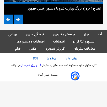
افتتاح 4 پروژه بزرگ وزارت نیرو با دستور رئیس جمهور
ضرب 
آب
برق
پژوهش و فناوری
فرهنگی هنری
ورزشی
بسیج و ایثارگران
انتصابات
افتخارات و دستاوردها
معاملات سازمان
گزارش تصویری
عکس
فیلم
تماس با ما
درباره ما
RSS
کلیه حقوق سایت محفوظ است و متعلق به سازمان
آب و برق خوزستان
می باشد
سامانه خبری آسام