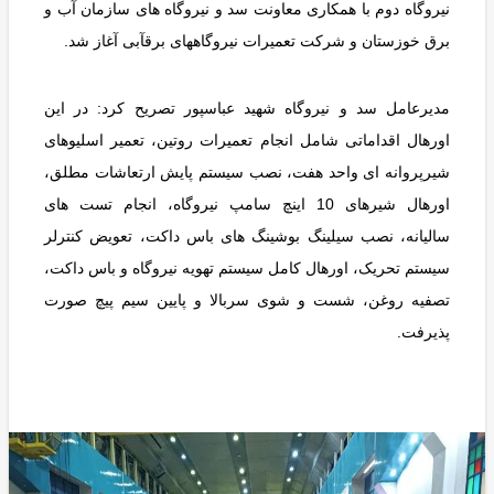
نیروگاه دوم با همکاری معاونت سد و نیروگاه های سازمان آب و
برق خوزستان و شرکت تعمیرات نیروگاههای برقآبی آغاز شد.
مدیرعامل سد و نیروگاه شهید عباسپور تصریح کرد: در این
اورهال اقداماتی شامل انجام تعمیرات روتین، تعمیر اسلیوهای
شیرپروانه ای واحد هفت، نصب سیستم پایش ارتعاشات مطلق،
اورهال شیرهای 10 اینچ سامپ نیروگاه، انجام تست های
سالیانه، نصب سیلینگ بوشینگ های باس داکت، تعویض کنترلر
سیستم تحریک، اورهال کامل سیستم تهویه نیروگاه و باس داکت،
تصفیه روغن، شست و شوی سربالا و پایین سیم پیچ صورت
پذیرفت.