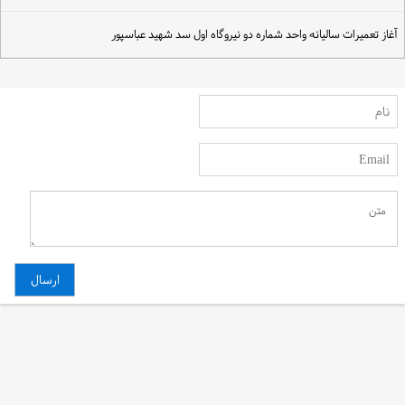
غاز تعمیرات سالیانه واحد شماره دو نیروگاه اول سد شهید عباسپور