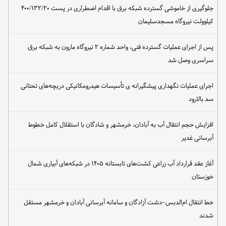
جلوگیری از خاموشی گسترده شبکه برق با اقدام اضطراری در پست ۴۰۰/۱۳۲/۲۰
کیلوولت نیروگاه مسجدسلیمان
پس از اجرای عملیات گسترده فنی، واحد شماره ۲ نیروگاه مارون به شبکه برق
سراسری وصل شد
اجرای عملیات نگهداری پیشگیرانه ی تأسیسات هیدرومکانیکی دریچه‌های تحتانی
سد بالارود
افزایش حجم انتقال آب به آبادان، خرمشهر و شادگان با استقلال کامل خطوط
آبرسانی غدیر
آغاز عقد قرارداد آب زراعی کشت‌های تابستانه ۱۴۰۵ در شبکه‌های آبیاری شمال
خوزستان
خط انتقال ام‌الدبس–دشت آزادگان و سامانه آبرسانی آبادان و خرمشهر مستقل
شدند