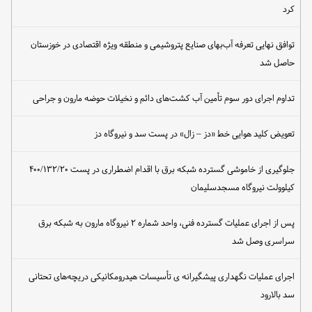
کرد
توافق نهایی تعرفه آب‌بهای صنایع پتروشیمی و منطقه ویژه اقتصادی در خوزستان
حاصل شد
تداوم اجرای دور سوم تأمین آب کشت‌های دائم و نخیلات حوضه مارون و جراحی
تعویض کلید هوایی خط «دز – زال» در پست سد و نیروگاه دز
جلوگیری از خاموشی گسترده شبکه برق با اقدام اضطراری در پست ۴۰۰/۱۳۲/۲۰
کیلوولت نیروگاه مسجدسلیمان
پس از اجرای عملیات گسترده فنی، واحد شماره ۲ نیروگاه مارون به شبکه برق
سراسری وصل شد
اجرای عملیات نگهداری پیشگیرانه ی تأسیسات هیدرومکانیکی دریچه‌های تحتانی
سد بالارود