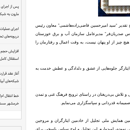
مارون به شب
تقدیر “سید امیرحسین قاضی‌زاده‌هاشمی” معاون رئیس
اجرای عملیات
باس صدریان‌فر” مدیرعامل سازمان آب و برق خوزستان
دریچه‌های تحت
هیچ چیز از او پنهان نیست، به وقت اعمال و رفتارمان را
افزایش حجم ان
استقلال کامل
شما عزیز ایثارگر جلوه‌هایی از عشق و دلدادگی و عطش خدمت به
شبکه‌های آبی
و تلاش بی‌دریغتان در راستای ترویج فرهنگ غنی و تمدن
خط انتقال ام‌
ز صمیمانه قدردانی و سپاسگزاری می‌نمایم.
خرمشهر مست
مین همایش ملی تجلیل از خادمین ایثارگران و مروجین
ض نموده، امیدوارم این تجلیل و لوح سپاس پاسخی برای