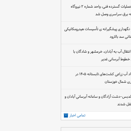
پس از اجرای عملیات گسترده فنی، واحد شماره ۲ نیروگاه
که برق سراسری وصل شد
 نگهداری پیشگیرانه ی تأسیسات هیدرومکانیکی
انی سد بالارود
تقال آب به آبادان، خرمشهر و شادگان با
 خطوط آبرسانی غدیر
آغاز عقد قرارداد آب زراعی کشت‌های تابستانه ۱۴۰۵ در
اری شمال خوزستان
الدبس–دشت آزادگان و سامانه آبرسانی آبادان و
قل شدند
تمامی اخبار