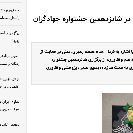
ج
ر شانزدهمین جشنواره جهادگران
راستای سامان
برگزاری جلسه 
بهبهان
 اشاره به فرمان مقام معظم رهبری، مبنی بر حمایت از
معاون برنامه‌ر
علم و فناوری، از برگزاری شانزدهمین جشنواره
چذابه و شلمچه
ری به همت سازمان بسیج علمی، پژوهشی و فناوری
توافق نهایی ت
اقتصادی در 
تداوم اجرای د
حوضه مارون و
تعویض کلید ه