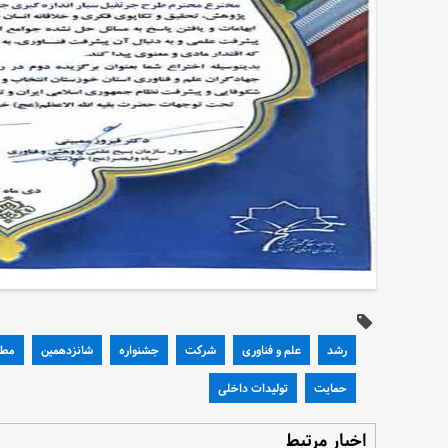
رشد
علم و فناوری
شرکت
جشنواره
شانزدهمین
مطا
حمایت
تولیدات داخلی
اخبار مرتبط