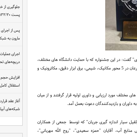
جلوگیری از خ
پست ۴۰۰/۱۳۲/۲۰ کیلوولت نیروگاه مسجدسلیمان
مارون به شب
اجرای عملیات
 گفت: در این جشنواره که با حمایت دانشگاه های مختلف،
دریچه‌های تحت
مراکز علمی، پژوهشی و صنعتی استان برگزار شد، نوآوران و مخترعان در 5 محور مکانیک، شیمی، برق ابزار دقیق، مکاترونیک و
افزایش حجم ان
استقلال کامل
ارزیابی این جشنواره، 150 طرح در رشته های مختلف مورد ارزیابی و داوری اولیه قرار گرفتند و از میان
شبکه‌های آبی
ثقیل سیار اندازه گیری جریان" که توسط جمعی از همکاران
نابع آب، آقایان "حمزه سعیدی"، "روح الله مهربانی"،