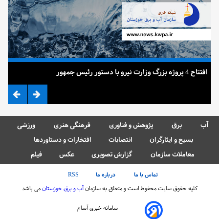
افتتاح 4 پروژه بزرگ وزارت نیرو با دستور رئیس جمهور
ضرب
آب
برق
پژوهش و فناوری
فرهنگی هنری
ورزشی
بسیج و ایثارگران
انتصابات
افتخارات و دستاوردها
معاملات سازمان
گزارش تصویری
عکس
فیلم
تماس با ما
درباره ما
RSS
کلیه حقوق سایت محفوظ است و متعلق به سازمان
آب و برق خوزستان
می باشد
سامانه خبری آسام