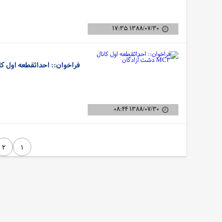
۱۳۸۸/۰۷/۳۰ ۱۷:۳۵
فراخوان:: احداثقطعه اول کانال MC۳ دشت آز
۱۳۸۸/۰۷/۳۰ ۰۸:۴۴
۲
۱