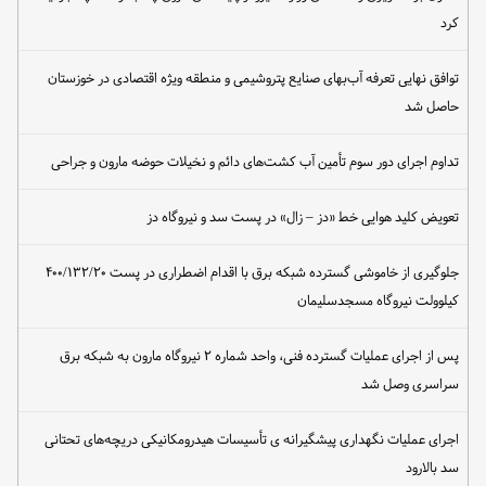
کرد
توافق نهایی تعرفه آب‌بهای صنایع پتروشیمی و منطقه ویژه اقتصادی در خوزستان
حاصل شد
تداوم اجرای دور سوم تأمین آب کشت‌های دائم و نخیلات حوضه مارون و جراحی
تعویض کلید هوایی خط «دز – زال» در پست سد و نیروگاه دز
جلوگیری از خاموشی گسترده شبکه برق با اقدام اضطراری در پست ۴۰۰/۱۳۲/۲۰
کیلوولت نیروگاه مسجدسلیمان
پس از اجرای عملیات گسترده فنی، واحد شماره ۲ نیروگاه مارون به شبکه برق
سراسری وصل شد
اجرای عملیات نگهداری پیشگیرانه ی تأسیسات هیدرومکانیکی دریچه‌های تحتانی
سد بالارود