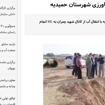
دانش سازمان
پروژه تامین آب ۱۰۰۰ هکتار اراضی کشاورزی شهرستان حمیدیه با انتقال آب از کانال شهید چمران به ML انجام
ج
راستای سامان
بازدید مشاور ام
صنعت آب و ب
برگزاری جلسه 
بهبهان
معاون برنامه‌ر
چذابه و شلمچه
توافق نهایی ت
اقتصادی در 