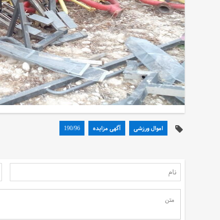
سهم مردم در نجات آب
اموال ورزشی
آگهی مزایده
190/96