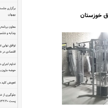
برگزاری جلسه 
رق خوزستان
بهبهان
معاون برنامه‌ر
چذابه و شلمچه
توافق نهایی ت
اقتصادی در 
تداوم اجرای د
حوضه مارون و
تعویض کلید ه
جلوگیری از خ
پست ۴۰۰/۱۳۲/۲۰ کیلوولت نیروگاه مسجدسلیمان