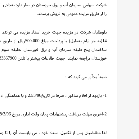
شرکت سهامی سازمان آب و برق خوزستان در نظر دارد تعدادی 
را از طریق مزایده عمومی به فروش برساند.
14(به جز ایام تعطیل) با
خوزستان مراجعه نمایند. جهت اطلاعات بیشتر با تلفن 33367960-061 اداره مزایده تماس بگیرید.
ضمناً یادآور می گردد که :
1- بازدید از اقلام مذکور ، صرفا در تاریخ23/3/96 و با هماهنگی اداره مزایده می باشد.
2-آخرین مهلت دریافت پیشنهادات پایان وقت اداری مورخ 28/3/96 خواهد بود.
لذا متقاضیان پس از تکمیل اسناد خود ، می بایست آن را تا زم