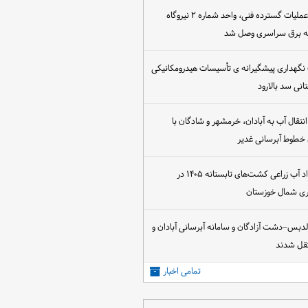
پس از اجرای عملیات گسترده فنی، واحد شماره ۲ نیروگاه
که برق سراسری وصل شد
 نگهداری پیشگیرانه ی تأسیسات هیدرومکانیکی
انی سد بالارود
تقال آب به آبادان، خرمشهر و شادگان با
 خطوط آبرسانی غدیر
آغاز عقد قرارداد آب زراعی کشت‌های تابستانه ۱۴۰۵ در
اری شمال خوزستان
الدبس–دشت آزادگان و سامانه آبرسانی آبادان و
قل شدند
تمامی اخبار