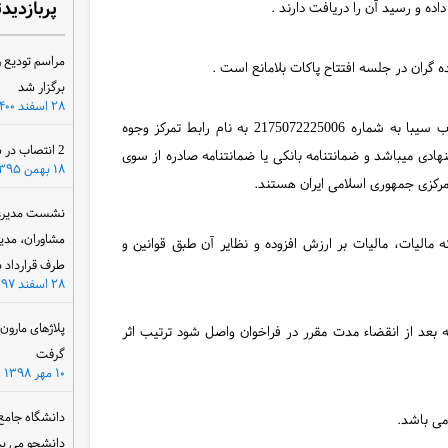
پربازدید
مراسم تودیع و
برگزار شد
۲۸ اسفند ۱۴۰۰
4- سپرده شرکت در مزایده می بایست واریز وجه نقد به حساب سیبا به شماره 2175072225006 به نام رابط تمرکز وجوه
2 انتصاب در سازمان آب و برق خوزستان
دی میباشد و ضمانتنامه بانکی یا ضمانتنامه صادره از سوی
۱۸ بهمن ۱۳۹۵
مرکزی جمهوری اسلامی ایران هستند.
نشست مدیرعام
مشاوران، مدی
 مالیات، مالیات بر ارزش افزوده و نظایر آن طبق قوانین و
طرف قرارداد ب
۲۸ اسفند ۱۳۹۷
پلاژهای مارو
 بعد از انقضاء مدت مقرر در فراخوان واصل شود ترتیب اثر
گرفت
۱۰ مهر ۱۳۹۸
دانشگاه جامع
دانشجو می پذ