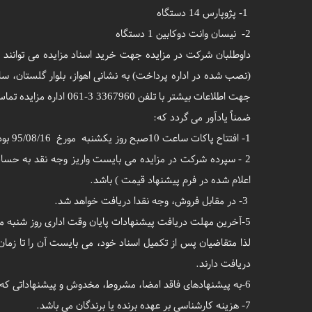
1- پژوپارس 14 دستگاه
2- نیسان وانت دوکابین 1 دستگاه
جهت اطلاعات بیشتر با تلفن 3367960 3-061 اداره مزایده تماس بگیرید.
ضمناً یادآور می گردد که:
1- افتتاح پاکات ساعت 10صبح روز یکشنبه مورخ 95/08/16 بوده و حضور مزایده گران در جلسه افتتاح پاکات بلامانع است.
اعلام شده در فرم پیشنهاد قیمت ) باشد.
3- در مقابل فروش، وجه نقدا دریافت خواهد شد.
5-آخرین مهلت دریافت پیشنهادات پایان وقت اداری روز شنبه مورخ 95/08/15 خواهد بود.
دریافت دارند.
6-به پیشنهادهای فاقد امضا، مشروط، مخدوش و پیشنهاداتی که بعد از انقضای مهلت مقرر در فراخوان واصل شود ترتیب اثر داده نخواهد شد.
7- هزینه کارشناسی بر عهده برنده یا برندگان می باشد.