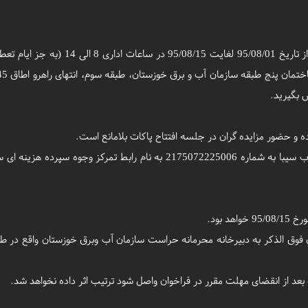
2 - سپرده شرکت در مزایده می بایست واریز وجه نقد به حساب سیبا به شماره 06