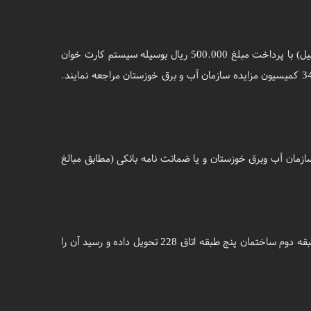
داوطلبان شرکت در مزایده جهت خرید اسناد مزایده می توانند از تاریخ 95/08/01 لغایت 95/08/15 در ساعات اداری 8 الی 14 (به جز ایام تعطیل) با پرداخت مبلغ 500.000 ریال بوسیله سیستم کارت خوان
(نصب شده در اداره پرداخت) به نشانی اهواز، بلوار گلستان، ساختمان پنج طبقه سازمان آب و برق خوزستان، طبقه سوم، انتهای راهرو اطاق 345 کمیسیون مزایده سازمان آب و برق خوزستان مراجعه نمایند.
21750722250 به نام رابط تمرکز وجوه سپرده هزینه ای سازمان آب وبرق خوزستان و یا ضمانت نامه بانکی (مطابق مبالغ
لذا متقاضیان پس از تکمیل اسناد خود، می بایست آن را تا زمان فوق الذکر به دبیرخانه محرمانه حراست سازمان آب وبرق خوزستان واقع در طبقه دوم ساختمان پنج طبقه اتاق 228 تحویل داده و رسید آن را