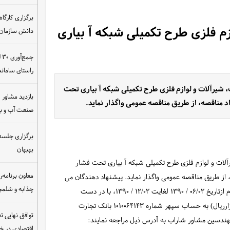
ازم فلزی طرح تکمیلی شبکه آ بیاری
دانش سازمان
ج
راستای سامان
، شیرآلات و لوازم فلزی طرح تکمیلی شبکه آ بیاری تحت
بازدید مشاور ام
 مناقصه، از طریق مناقصه عمومی واگذار نماید.
صنعت آب و ب
برگزاری جلسه 
بهبهان
آلات و لوازم فلزی طرح تکمیلی شبکه آ بیاری تحت فشار
معاون برنامه‌ر
از طریق مناقصه عمومی واگذار نماید. پیشنهاد دهندگان می
چذابه و شلمچه
توانند به منظور دریافت اسناد مناقصه و مشخصات فنی مورد لزوم ازتاریخ ۰۶/۰۲ / ۱۳۹۰ لغایت ۱۲/۰۲ / ۱۳۹۰، با در دست
داشتن معرفی نامه و اعلامیه واریز بانکی به مبلغ۳۰۰.۰۰۰(سیصد هزارریال) به حساب سپهر شماره ۱۰۱۰۰۶۴۱۴۳ بانک تجارت
توافق نهایی ت
هندسین مشاور شاراب به آدرس ذیل مراجعه نمایند:
اقتصادی در 