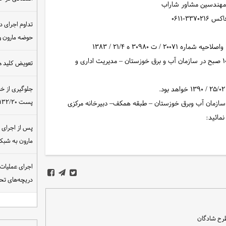
تداوم اجرای د
حوضه مارون و
جلسه افتتاح پاکات روز یکشنبه مورخ ۲۵/۰۲ / ۱۳۹۰ رأس ساعت ۱۰ صبح در سازمان آب و برق خوزستان – مدیریت اداری و
تعویض کلید ه
جلوگیری از خ
پست ۴۰۰/۱۳۲/۲۰ کیلوولت نیروگاه مسجدسلیمان
– سازمان آب وبرق خوزستان – طبقه همکف– دبیرخانه مرکزی
مائید:
مارون به شب
اجرای عملیات
دریچه‌های تحت