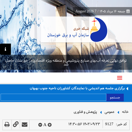
جمعه ۱۶ مرداد ۱۴۰۵
/
7 August 2026
توافق نهایی تعرفه آب‌بهای صنایع پتروشیمی و منطقه ویژه اقتصادی در خوزستان حاصل
شد
برگزاری جلسه هم اندیشی با نمایندگان کشاورزان ناحیه جنوب بهبهان
جستجو
خانه
عمومی
پژوهش و فناوری
کد خبر:
9127
۱۴۰۳/۰۹/۲۳ ۱۴:۳۰:۵۶
A