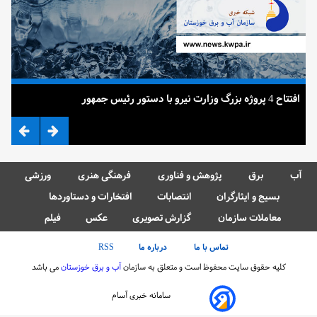
افتتاح 4 پروژه بزرگ وزارت نیرو با دستور رئیس جمهور
ضرب
آب
برق
پژوهش و فناوری
فرهنگی هنری
ورزشی
بسیج و ایثارگران
انتصابات
افتخارات و دستاوردها
معاملات سازمان
گزارش تصویری
عکس
فیلم
تماس با ما
درباره ما
RSS
کلیه حقوق سایت محفوظ است و متعلق به سازمان
آب و برق خوزستان
می باشد
سامانه خبری آسام