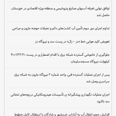
توافق نهایی تعرفه آب‌بهای صنایع پتروشیمی و منطقه ویژه اقتصادی در خوزستان
حاصل شد
تداوم اجرای دور سوم تأمین آب کشت‌های دائم و نخیلات حوضه مارون و جراحی
تعویض کلید هوایی خط «دز – زال» در پست سد و نیروگاه دز
جلوگیری از خاموشی گسترده شبکه برق با اقدام اضطراری در پست ۴۰۰/۱۳۲/۲۰
کیلوولت نیروگاه مسجدسلیمان
پس از اجرای عملیات گسترده فنی، واحد شماره ۲ نیروگاه مارون به شبکه برق
سراسری وصل شد
اجرای عملیات نگهداری پیشگیرانه ی تأسیسات هیدرومکانیکی دریچه‌های تحتانی
سد بالارود
افزایش حجم انتقال آب به آبادان، خرمشهر و شادگان با استقلال کامل خطوط