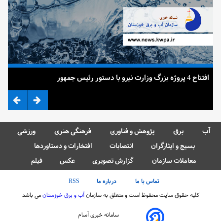
افتتاح 4 پروژه بزرگ وزارت نیرو با دستور رئیس جمهور
ضرب
آب
برق
پژوهش و فناوری
فرهنگی هنری
ورزشی
بسیج و ایثارگران
انتصابات
افتخارات و دستاوردها
معاملات سازمان
گزارش تصویری
عکس
فیلم
تماس با ما
درباره ما
RSS
کلیه حقوق سایت محفوظ است و متعلق به سازمان
آب و برق خوزستان
می باشد
سامانه خبری آسام