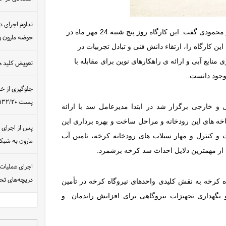
تداوم اجرای د
به گزارش شبکه ی خبری سازمان آب و برق خوزستان، امیر محمودی گفت: این کارگاه روز پنج شنبه 24 مهر ماه در
حوضه مارون و
کارگاه را، ارتقاء دانش فنی و تبادل تجربیات در
منابع آبی و ارائه ی راهکارهای نوین برای مقابله با
تعویض کلید ه
وجود دانست.
جلوگیری از خ
پست ۴۰۰/۱۳۲/۲۰ کیلوولت نیروگاه مسجدسلیمان
 و خارجی برگزار شد در ابتدا مدیرعامل سد با ارائه
 های این رودخانه و مراحل ساخت و بهره برداری این
 کنترل و مهار سیلاب های رودخانه کرخه، تامین آب
مارون به شب
از مهمترین دلایل احداث سد کرخه برشمرد.
اجرای عملیات
دریچه‌های تحت
کرخه به نقش کلیدی واحدهای نیروگاه کرخه در تأمین
 و نگهداری تجهیزات نیروگاهی برای افزایش راندمان و