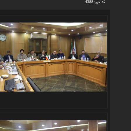
کد خبر:
4388