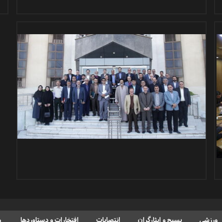
ورزشی
بسیج و ایثارگران
انتصابات
افتخارات و دستاوردها
م